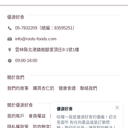
優源好食
05-7832209（統編：83595251）
info@roots-foods.com
雲林縣北港鎮樹腳里頂庄8-1號1樓
09:00-18:00
關於我們
我們的故事
購買杏仁奶
健康食譜
聯絡我們
關於優源好食
優源好食
我的帳戶
會員權益
退換貨流程
網站服務條款
哈囉～我是優源好食的優編！初次
見面👋 有任何產品或是訂單問
隱私權政策
防詐騙宣導
題，歡迎告訴我，讓我幫你解決！